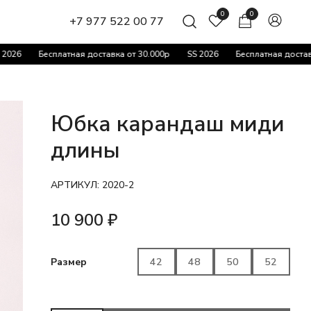
0
0
+7 977 522 00 77
6
Бесплатная доставка от 30.000р
SS 2026
Бесплатная доставка о
Юбка карандаш миди
длины
АРТИКУЛ:
2020-2
10 900
₽
42
48
50
52
Размер