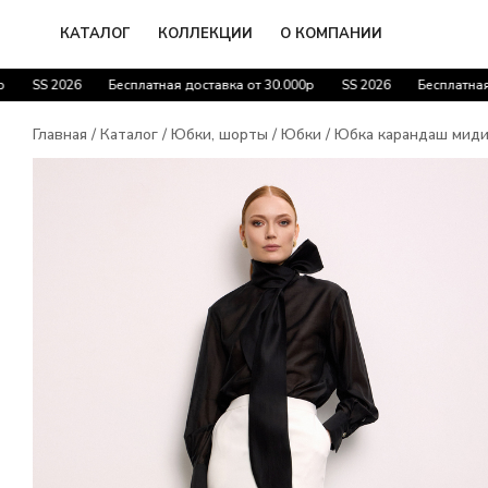
Перейти
к
КАТАЛОГ
КОЛЛЕКЦИИ
О КОМПАНИИ
содержимому
SS 2026
Бесплатная доставка от 30.000р
SS 2026
Бесплатная дос
Главная
/
Каталог
/
Юбки, шорты
/
Юбки
/ Юбка карандаш мид