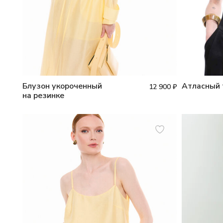
Блузон укороченный
Атласный 
12 900
₽
на резинке