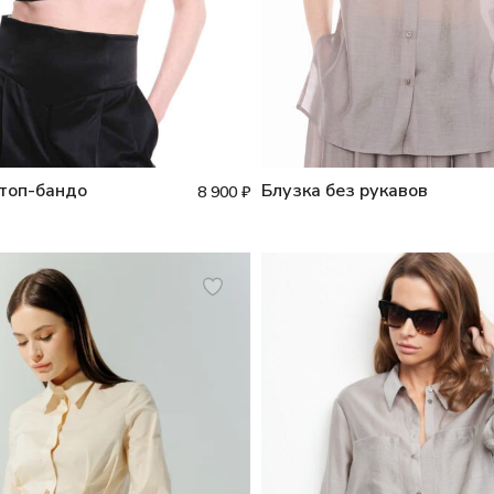
топ-бандо
Блузка без рукавов
8 900
₽