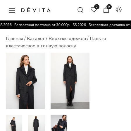
Перейти
0
0
к
содержимому
DEVITA
 2026
Бесплатная доставка от 30.000р
SS 2026
Бесплатная доставка от 3
Главная
/
Каталог
/
Верхняя одежда
/ Пальто
классическое в тонкую полоску