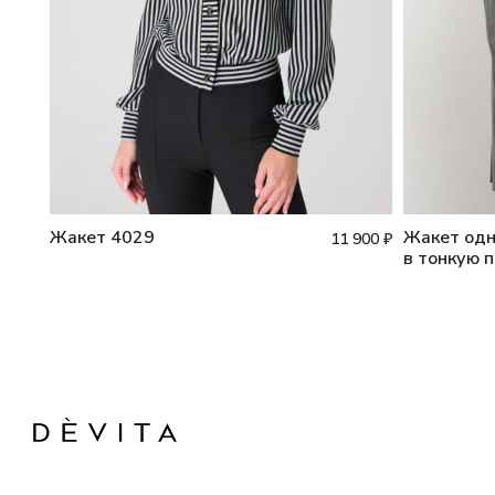
Жакет 4029
Жакет од
11 900
₽
в тонкую 