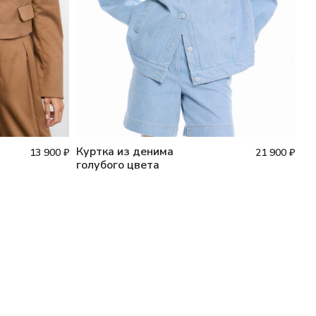
Куртка из денима
13 900
₽
21 900
₽
голубого цвета