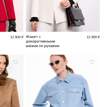
Жакет с
12 900
₽
12 900
₽
декоративными
швами по рукавам