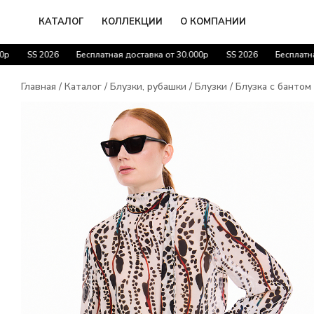
Перейти
к
КАТАЛОГ
КОЛЛЕКЦИИ
О КОМПАНИИ
содержимому
SS 2026
Бесплатная доставка от 30.000р
SS 2026
Бесплатная д
Главная
/
Каталог
/
Блузки, рубашки
/
Блузки
/ Блузка с бантом