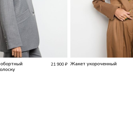
нобортный
Жакет укороченный
21 900
₽
полоску