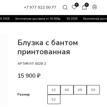
0
0
+7 977 522 00 77
026
Бесплатная доставка от 30.000р
SS 2026
Бесплатная доставка
Блузка с бантом
принтованная
АРТИКУЛ:
6028-2
15 900
₽
42
46
48
50
Размер
52