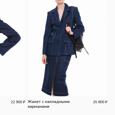
Жакет с накладными
22 900
₽
25 900
₽
карманами