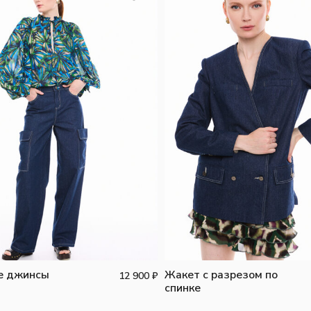
е джинсы
Жакет с разрезом по
12 900
₽
спинке