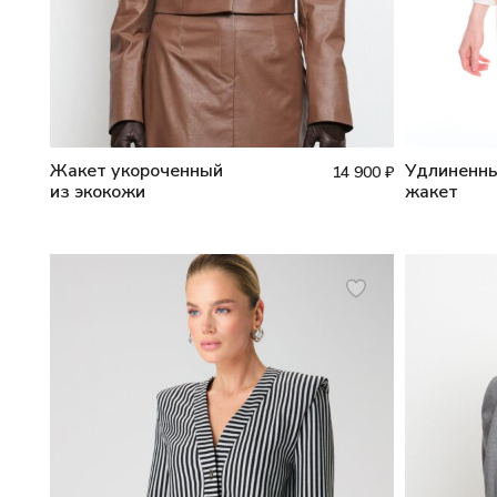
Жакет укороченный
Удлиненны
14 900
₽
из экокожи
жакет