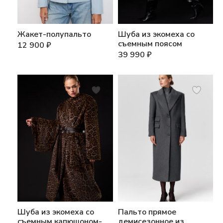
Жакет-полупальто
Шуба из экомеха со
съемным поясом
12 900
₽
39 990
₽
Шуба из экомеха со
Пальто прямое
съемным капюшоном-
демисезонное из